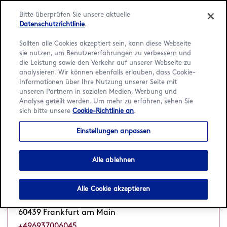
Bitte überprüfen Sie unsere aktuelle
Datenschutzrichtlinie
.
Sollten alle Cookies akzeptiert sein, kann diese Webseite
sie nutzen, um Benutzererfahrungen zu verbessern und
Language:
Deutsch
English
die Leistung sowie den Verkehr auf unserer Webseite zu
analysieren. Wir können ebenfalls erlauben, dass Cookie-
Informationen über Ihre Nutzung unserer Seite mit
Startseite
/
Standortsuche
/
Frankfurt am Main
unseren Partnern in sozialen Medien, Werbung und
Analyse geteilt werden. Um mehr zu erfahren, sehen Sie
2 Häagen-Dazs Cafés in
sich bitte unsere
Cookie-Richtlinie an
.
Frankfurt am Main
Einstellungen anpassen
Alle ablehnen
Nordwest Center - Frankfurt
Geschlossen
Öffnet um 10 h
•
Alle Cookie akzeptieren
Limescorso 8
60439 Frankfurt am Main
+496937006045