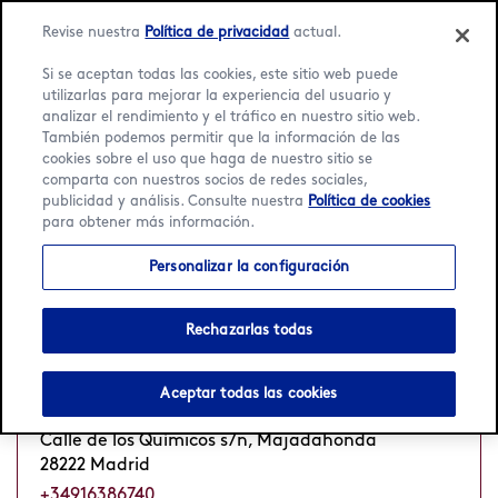
Language:
Español
English
Revise nuestra
Política de privacidad
actual.
Si se aceptan todas las cookies, este sitio web puede
utilizarlas para mejorar la experiencia del usuario y
analizar el rendimiento y el tráfico en nuestro sitio web.
También podemos permitir que la información de las
Inicio
/
Localizador
/
Madrid
cookies sobre el uso que haga de nuestro sitio se
comparta con nuestros socios de redes sociales,
publicidad y análisis. Consulte nuestra
Política de cookies
4 Häagen-Dazs Heladerías
para obtener más información.
en Madrid
Personalizar la configuración
Rechazarlas todas
Cc Gran Plaza 2
Abierto
Cierra a las 23 h
•
Aceptar todas las cookies
C.C. Gran Plaza 2
Calle de los Químicos s/n, Majadahonda
28222 Madrid
+34916386740