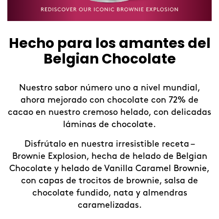
s amantes del
Summer Le
Chocolate
¡Refréscate con nuest
Sorbete de edici
 uno a nivel mundial,
chocolate con 72% de
Este verano, refréscate e
o helado, con delicadas
cafeterías Häagen-Dazs 
 chocolate.
limonadas de edición
combinado nuestros deli
 irresistible receta –
crear unas bebidas refr
ha de helado de Belgian
Entra y descubre tu nue
anilla Caramel Brownie,
combatir el
 de brownie, salsa de
, nata y almendras
izadas.
Descubre nuestras refr