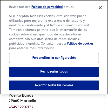
Language:
Español
English
Revise nuestra
Política de privacidad
actual.
Si se aceptan todas las cookies, este sitio web puede
utilizarlas para mejorar la experiencia del usuario y
analizar el rendimiento y el tráfico en nuestro sitio web.
También podemos permitir que la información de las
Inicio
/
Localizador
/
Marbella
cookies sobre el uso que haga de nuestro sitio se
comparta con nuestros socios de redes sociales,
publicidad y análisis. Consulte nuestra
Política de cookies
3 Häagen-Dazs Heladerías
para obtener más información.
en Marbella
Personalizar la configuración
Rechazarlas todas
Puerto Banus
Cerrado
Abre a las 11 h
•
Aceptar todas las cookies
Muelle de la Ribera, Local 17, Casa F
Puerto Banús
29660 Marbella
+34952907132