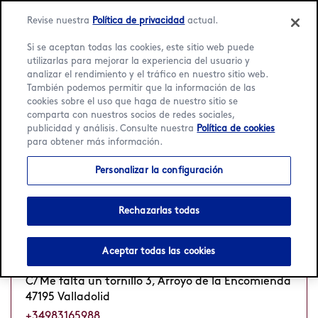
Language:
Español
English
Revise nuestra
Política de privacidad
actual.
Si se aceptan todas las cookies, este sitio web puede
utilizarlas para mejorar la experiencia del usuario y
analizar el rendimiento y el tráfico en nuestro sitio web.
También podemos permitir que la información de las
Inicio
/
Localizador
/
Valladolid
cookies sobre el uso que haga de nuestro sitio se
comparta con nuestros socios de redes sociales,
publicidad y análisis. Consulte nuestra
Política de cookies
1 Häagen-Dazs Heladerías
para obtener más información.
en Valladolid
Personalizar la configuración
Rechazarlas todas
Cc Río Shopping
Cerrado
Abre Lun a las 10 h
•
Aceptar todas las cookies
C.C. Rioshopping
C/ Me falta un tornillo 3, Arroyo de la Encomienda
47195 Valladolid
+34983165988