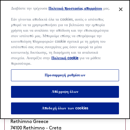
Διαβάστε την τρέχουσα
Πολιτική προστασίας απορρήτου
μας.
Εάν γίνονται αποδεκτά όλα τα cookies, αυτός ο ιστότοπος
μπορεί να τα χρησιμοποιήσει για να βελτιώσει την εμπειρία
χρήστη και να αναλύσει την απόδοση και την επισκεψιμότητα
Language:
Ελληνικά
English
στον ιστότοπό μας. Μπορούμε επίσης να επιτρέψουμε την
κοινοποίηση πληροφοριών cookie σχετικά με τη χρήση του
ιστότοπού σας στους συνεργάτες μας όσον αφορά τα μέσα
Αρχική
/
Εντοπισμός
/
Rethimno - Creta
κοινωνικής δικτύωσης, τη διαφήμιση και τα αναλυτικά
στοιχεία. Ανατρέξτε στην
Πολιτική cookie
για να μάθετε
1 Häagen-Dazs Καφέ στο
περισσότερα.
Rethimno - Creta
Προσαρμογή ρυθμίσεων
Απόρριψη όλων
Sof.Benizelou & Sikelianou
Κλειστό
Ανοίγει στις 8 h
•
Αποδοχή όλων των cookies
Sof. Benizelou & Sikelianou
Rethimno Greece
74100 Rethimno - Creta