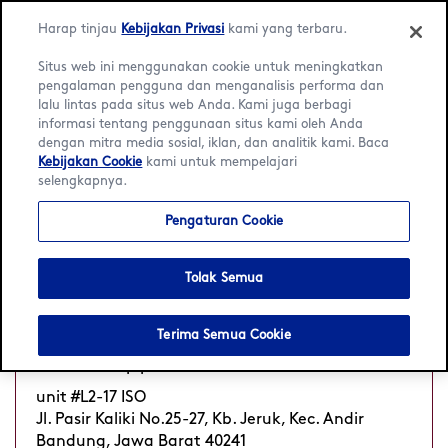
Harap tinjau
Kebijakan Privasi
kami yang terbaru.
Situs web ini menggunakan cookie untuk meningkatkan
pengalaman pengguna dan menganalisis performa dan
lalu lintas pada situs web Anda. Kami juga berbagi
Language:
Bahasa Indonesia
English
informasi tentang penggunaan situs kami oleh Anda
dengan mitra media sosial, iklan, dan analitik kami. Baca
Kebijakan Cookie
kami untuk mempelajari
Beranda
/
Pencari Lokasi
/
Bandung
selengkapnya.
2 Häagen-Dazs Kafe di
Pengaturan Cookie
Bandung
Tolak Semua
23 Paskal
Terima Semua Cookie
Buka
Tutup pukul 22 h
•
unit #L2-17 ISO
Jl. Pasir Kaliki No.25-27, Kb. Jeruk, Kec. Andir
Bandung, Jawa Barat 40241