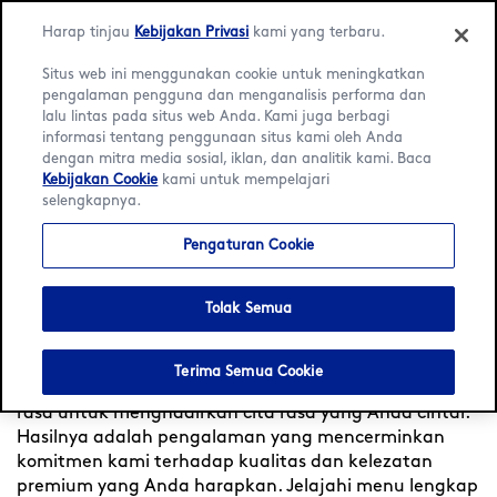
Harap tinjau
Kebijakan Privasi
kami yang terbaru.
Situs web ini menggunakan cookie untuk meningkatkan
pengalaman pengguna dan menganalisis performa dan
lalu lintas pada situs web Anda. Kami juga berbagi
Language:
Bahasa Indonesia
English
informasi tentang penggunaan situs kami oleh Anda
dengan mitra media sosial, iklan, dan analitik kami. Baca
Kebijakan Cookie
kami untuk mempelajari
Beranda
/
Pencari Lokasi
/
Kota Jakarta Selatan
/
Kota
selengkapnya.
Kasablanca Mall
/
Menu
Pengaturan Cookie
Häagen-Dazs at Kota
Kasablanca Mall
Tolak Semua
Rasakan kemewahan di Häagen-Dazs Indonesia—
Terima Semua Cookie
Sejak tahun 1960, kami dengan teliti meracik setiap
rasa untuk menghadirkan cita rasa yang Anda cintai.
Hasilnya adalah pengalaman yang mencerminkan
komitmen kami terhadap kualitas dan kelezatan
premium yang Anda harapkan. Jelajahi menu lengkap