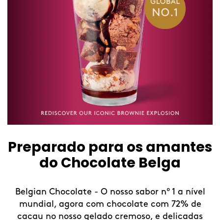
 para os amantes
Summer
ocolate Belga
Refresca-te com as
limitad
 - O nosso sabor nº 1 a nível
 com chocolate com 72% de
Neste verão, faz 
gelado cremoso, e delicadas