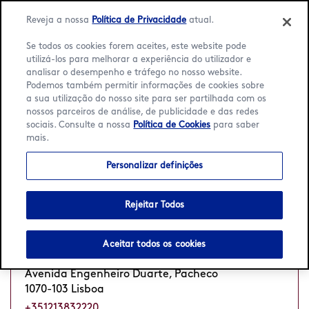
Reveja a nossa
Política de Privacidade
atual.
Se todos os cookies forem aceites, este website pode
utilizá-los para melhorar a experiência do utilizador e
analisar o desempenho e tráfego no nosso website.
Language:
Português
English
Podemos também permitir informações de cookies sobre
a sua utilização do nosso site para ser partilhada com os
nossos parceiros de análise, de publicidade e das redes
Início
/
Localizador
/
Lisboa
sociais. Consulte a nossa
Política de Cookies
para saber
mais.
5 Häagen-Dazs Cafés em
Lisboa
Personalizar definições
Rejeitar Todos
Amoreiras Shopping Center
Aceitar todos os cookies
Amoreiras Shopping Center, Loja 5025
Avenida Engenheiro Duarte, Pacheco
1070-103 Lisboa
+351213832220