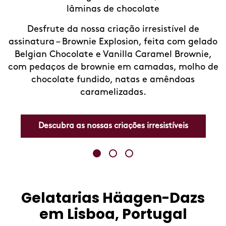
lojas Häagen-Da
nas de chocolate
limonadas de ediçã
nossos delicio
ssa criação irresistível de
refrescantes perfei
ie Explosion, feita com gelado
nova forma favo
e e Vanilla Caramel Brownie,
rownie em camadas, molho de
ndido, natas e amêndoas
Descubra as noss
aramelizadas.
ossas criações irresistíveis
Gelatarias Häagen-Dazs
Skip
link
em Lisboa, Portugal