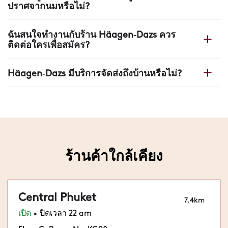
ปราศจากนมหรือไม่?
ในร้านของเรามีตัวเลือกสำหรับวีแกนและปราศจากนม แต่
ฉันสนใจทำงานกับร้าน Häagen‑Dazs ควร
เนื่องจากลักษณะธุรกิจ เราไม่สามารถรับประกันได้ว่าจะไม่มี
ติดต่อใครเพื่อสมัคร?
สารก่อภูมิแพ้ โปรดสอบถามพนักงานหรือดูรายการสารก่อ
ภูมิแพ้
ขอบคุณสำหรับความสนใจร่วมงานกับเรา กรุณาไปที่ร้านใด
Häagen‑Dazs มีบริการจัดส่งถึงบ้านหรือไม่?
ก็ได้และฝากประวัติส่วนตัวของคุณไว้.
คุณสามารถสั่งไอศกรีมที่ชื่นชอบจากที่บ้านได้ ค้นหาร้านที่
ใกล้ที่สุดด้วยตัวค้นหาร้าน และตรวจสอบแพลตฟอร์มจัดส่งที่มี
ให้บริการ
ร้านค้าใกล้เคียง
Central Phuket
7.4km
เปิด
ปิดเวลา 22 am
•