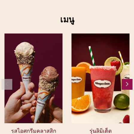
เมนู
รสไอศกรีมคลาสสิก
รุ่นลิมิเต็ด