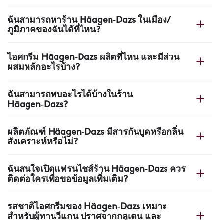
ฉันสามารถหาร้าน Häagen‑Dazs ในเมือง/
ภูมิภาคของฉันได้ที่ไหน?
คุณสามารถค้นหาร้านที่ใกล้ที่สุดได้บนเว็บไซต์
ไอศกรีม Häagen‑Dazs ผลิตที่ไหน และมีส่วน
Häagen‑Dazs ของเราโดยใช้ตัวค้นหาร้าน เพิ่มลิงก์ตัวระบุ
ผสมหลักอะไรบ้าง?
ตำแหน่ง
ไอศกรีม Häagen‑Dazs ของเราทั้งหมดผลิตในประเทศ
ฉันสามารถพบอะไรได้บ้างในร้าน
ฝรั่งเศส ที่โรงงานใกล้เมือง Arras ซึ่งไอศกรีมทุกสกู๊ปเริ่มต้น
Häagen‑Dazs?
ด้วย 4 ส่วนผสมหลัก: ครีม นม น้ำตาล และไข่
ในร้านของเรา คุณจะพบมากกว่าไอศกรีม: สูตรพิเศษ เครป
ผลิตภัณฑ์ Häagen‑Dazs มีสารกันบูดหรือกลิ่น
และวาฟเฟิลร้อน ขนมอบ เครื่องดื่มกาแฟ เครื่องดื่มเพิ่มความ
สังเคราะห์หรือไม่?
สดชื่น ไอศกรีมแท่ง และรสชาติไอศกรีมหลากหลายที่ทำจาก
วัตถุดิบที่คัดสรรอย่างพิถีพิถัน
ผลิตภัณฑ์ Häagen‑Dazs ของเราไม่มีสีผสมอาหาร น้ำมัน
ฉันสนใจเปิดแฟรนไชส์ร้าน Häagen‑Dazs ควร
ปาล์ม สารกันบูด หรือกลิ่นสังเคราะห์
ติดต่อใครเพื่อขอข้อมูลเพิ่มเติม?
ขอบคุณสำหรับความสนใจ กรุณาติดต่อทีมพัฒนาธุรกิจของ
รสชาติไอศกรีมของ Häagen‑Dazs เหมาะ
เราผ่านเว็บไซต์ Häagen‑Dazs แล้วเราจะติดต่อกลับ
สำหรับผู้ทานวีแกน ปราศจากกลูเตน และ