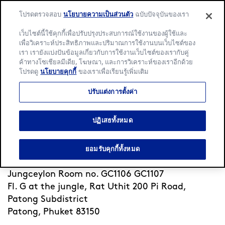
โปรดตรวจสอบ
นโยบายความเป็นส่วนตัว
ฉบับปัจจุบันของเรา
เว็บไซต์นี้ใช้คุกกี้เพื่อปรับปรุงประสบการณ์ใช้งานของผู้ใช้และ
เพื่อวิเคราะห์ประสิทธิภาพและปริมาณการใช้งานบนเว็บไซต์ของ
เรา เรายังแบ่งปันข้อมูลเกี่ยวกับการใช้งานเว็บไซต์ของเรากับคู่
Language:
ภาษาไทย
English
ค้าทางโซเชียลมีเดีย, โฆษณา, และการวิเคราะห์ของเราอีกด้วย
โปรดดู
นโยบายคุกกี้
ของเราเพื่อเรียนรู้เพิ่มเติม
หน้าแรก
/
ค้นหาสาขา
/
Patong
/
Jungceylon Phuket
ปรับแต่งการตั้งค่า
Häagen-Dazs Jungceylon
Phuket
ปฏิเสธทั้งหมด
ยอมรับคุกกี้ทั้งหมด
เปิด
ปิดเวลา 22 am
•
Jungceylon Room no. GC1106 GC1107
Fl. G at the jungle, Rat Uthit 200 Pi Road,
Patong Subdistrict
Patong, Phuket 83150