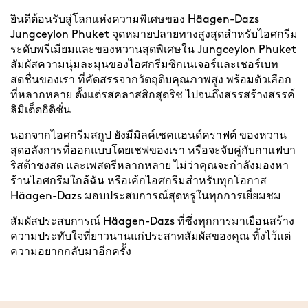
ยินดีต้อนรับสู่โลกแห่งความพิเศษของ Häagen-Dazs
Jungceylon Phuket จุดหมายปลายทางสูงสุดสำหรับไอศกรีม
ระดับพรีเมียมและของหวานสุดพิเศษใน Jungceylon Phuket
สัมผัสความนุ่มละมุนของไอศกรีมซิกเนเจอร์และเชอร์เบท
สดชื่นของเรา ที่คัดสรรจากวัตถุดิบคุณภาพสูง พร้อมตัวเลือก
ที่หลากหลาย ตั้งแต่รสคลาสสิกสุดริช ไปจนถึงสรรสร้างสรรค์
ลิมิเต็ดอิดิชั่น
นอกจากไอศกรีมสกูป ยังมีมิลค์เชคแฮนด์คราฟต์ ของหวาน
สุดอลังการที่ออกแบบโดยเชฟของเรา หรือจะจับคู่กับกาแฟบา
ริสต้าชงสด และเพสตรีหลากหลาย ไม่ว่าคุณจะกำลังมองหา
ร้านไอศกรีมใกล้ฉัน หรือเค้กไอศกรีมสำหรับทุกโอกาส
Häagen-Dazs มอบประสบการณ์สุดหรูในทุกการเยี่ยมชม
สัมผัสประสบการณ์ Häagen-Dazs ที่ซึ่งทุกการมาเยือนสร้าง
ความประทับใจที่ยาวนานแก่ประสาทสัมผัสของคุณ ทิ้งไว้แต่
ความอยากกลับมาอีกครั้ง