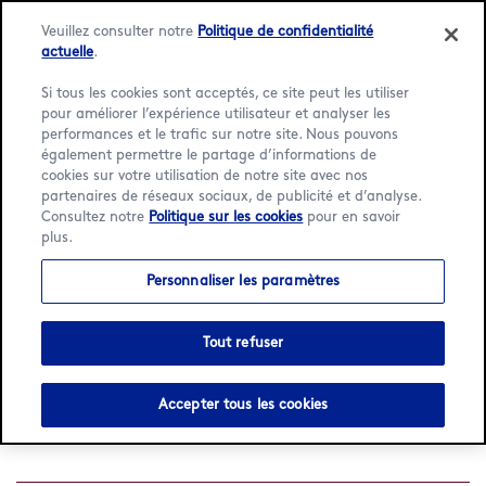
Veuillez consulter notre
Politique de confidentialité
actuelle
.
Si tous les cookies sont acceptés, ce site peut les utiliser
pour améliorer l’expérience utilisateur et analyser les
Language:
Français
English
performances et le trafic sur notre site. Nous pouvons
également permettre le partage d’informations de
Trouver un café
cookies sur votre utilisation de notre site avec nos
partenaires de réseaux sociaux, de publicité et d’analyse.
Consultez notre
Politique sur les cookies
pour en savoir
plus.
Rechercher
Personnaliser les paramètres
par
0
magasins trouvés près de vous
Voir tous les emplacements
ville
Tout refuser
ou
code
Essayez de rechercher un autre emplacement ou
postal
Accepter tous les cookies
cliquez sur Voir tous les emplacements pour explorer
tous les emplacements dans France.