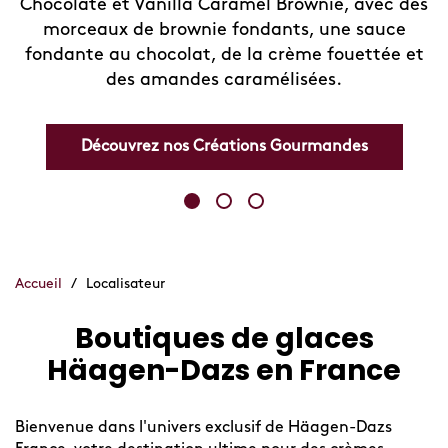
 des
Venez découvrir votre nouvelle façon préférée 
ce
se rafraîchir !
e et
Découvrez nos Boissons fruitées
Accueil
/
Localisateur
Boutiques de glaces
Skip
link
Häagen-Dazs en France
Bienvenue dans l'univers exclusif de Häagen-Dazs