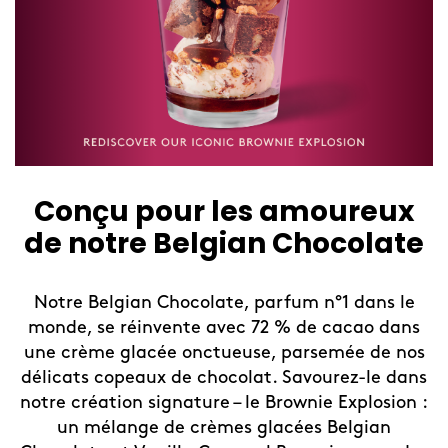
ux
Summer Lëmonades
te
Rafraîchissez-vous avec nos boissons fruitées 
édition limitée !
 le
ans
Cet été, offrez-vous une pause rafraîchissant
 nos
dans les boutiques Häagen-Dazs avec nos
dans
nouvelles boissons glacées en édition limitée
on :
Nous avons sublimé nos sorbets pour créer le
boissons glacées idéales des après-midis d'ét