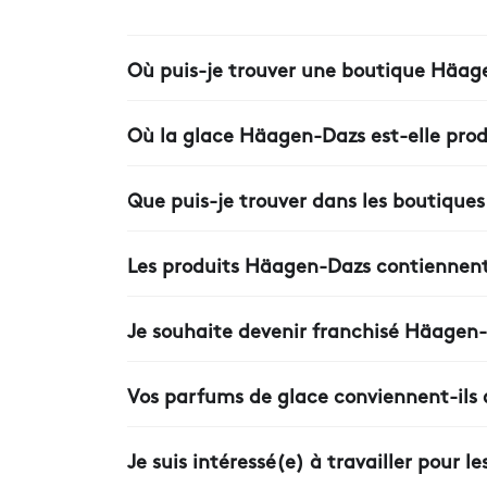
Où puis-je trouver une boutique Häage
Vous trouverez la boutique la plus proche 
Où la glace Häagen-Dazs est-elle produ
Toutes nos glaces Häagen-Dazs sont fabriqué
de crème, de lait, de sucre et d’œufs.
Que puis-je trouver dans les boutique
Dans nos boutiques, vous trouverez plus que 
boissons au café, des boissons rafraîchissa
Les produits Häagen-Dazs contiennent-i
ingrédients soigneusement sélectionnés.
Aucun de nos produits Häagen-Dazs ne contie
Je souhaite devenir franchisé Häagen-D
Nous vous remercions de votre intérêt; veu
répondrons.
Vos parfums de glace conviennent-ils a
Dans nos boutiques, vous pouvez trouver des
d'ingrédients allergènes; demandez à notre p
Je suis intéressé(e) à travailler pour 