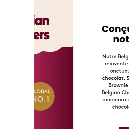
eux de
late
e monde, se
ème glacée
peaux de
gnature – le
s glacées
ie, avec des
fondante au
amandes