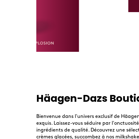
s
Skip
link
Häagen-Dazs Boutiq
Bienvenue dans l'univers exclusif de Häage
exquis. Laissez-vous séduire par l'onctuosi
ingrédients de qualité. Découvrez une sélec
crèmes glacées, succombez à nos milkshakes