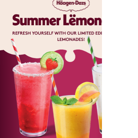
er Lëmonades
 avec nos boissons fruitées en édition
limitée !
ous une pause rafraîchissante dans les
n-Dazs avec nos nouvelles boissons
ion limitée. Nous avons sublimé nos
les boissons glacées idéales des après-
découvrir votre nouvelle façon préférée
de se rafraîchir !
uvrez nos Boissons fruitées