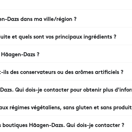
n-Dazs dans ma ville/région ?
sur notre site web Häagen-Dazs grâce à
notre localisateur d
ite et quels sont vos principaux ingrédients ?
es en France, dans notre usine près d'Arras, où chaque boul
s Häagen-Dazs ?
de la glace: des recettes uniques, des crêpes et gaufres déli
ntes, des bâtonnets glacés et une large gamme de crèmes gl
ls des conservateurs ou des arômes artificiels ?
nt de colorants, d'huile de palme, de conservateurs ou d'a
azs. Qui dois-je contacter pour obtenir plus d'info
illez contacter notre équipe développement commercial via
ux régimes végétaliens, sans gluten et sans produits 
 options végétaliennes et sans produits laitiers, mais nous
ersonnel ou consultez la liste des allergènes.
les boutiques Häagen-Dazs. Qui dois-je contacter ?