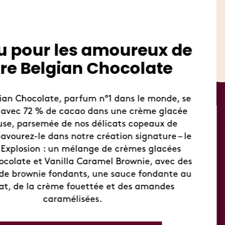
Summ
Rafraîchissez-vous
Cet été, offrez-v
boutiques Häage
glacées en édit
sorbets pour créer 
midis d'été. Venez 
Déco