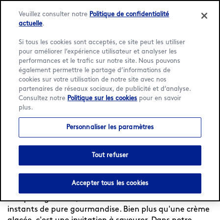
Veuillez consulter notre
Politique de confidentialité
actuelle
.
Si tous les cookies sont acceptés, ce site peut les utiliser
pour améliorer l’expérience utilisateur et analyser les
Language:
Français
English
performances et le trafic sur notre site. Nous pouvons
également permettre le partage d’informations de
cookies sur votre utilisation de notre site avec nos
Accueil
/
Localisateur
/
Saulce-sur-Rhône
/
Aire
partenaires de réseaux sociaux, de publicité et d’analyse.
D'Autoroute Dyneff - Saulce Sur Rhône
/
Menu
Consultez notre
Politique sur les cookies
pour en savoir
plus.
Häagen-Dazs à Aire
D'Autoroute Dyneff - Saulce
Personnaliser les paramètres
Sur Rhône
Tout refuser
Vivez un moment d'exception chez Häagen-Dazs
Accepter tous les cookies
France — Depuis 1960, nous sélectionnons avec soin
chaque ingrédient, dans le but de vous offrir des
instants de pure gourmandise. Bien plus qu'une crème