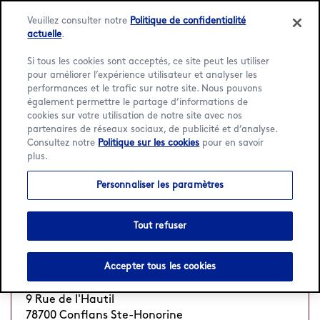
Veuillez consulter notre
Politique de confidentialité
actuelle
.
Si tous les cookies sont acceptés, ce site peut les utiliser
pour améliorer l’expérience utilisateur et analyser les
Language:
Français
English
performances et le trafic sur notre site. Nous pouvons
également permettre le partage d’informations de
cookies sur votre utilisation de notre site avec nos
Accueil
/
Localisateur
/
Conflans Ste-Honorine
partenaires de réseaux sociaux, de publicité et d’analyse.
Consultez notre
Politique sur les cookies
pour en savoir
1 Häagen-Dazs Boutiques à
plus.
Conflans Ste-Honorine
Personnaliser les paramètres
Tout refuser
Pathé Conflans
Fermé
Ouvre Sam à 13 h
•
Accepter tous les cookies
ZA Les Boutries
9 Rue de l'Hautil
78700 Conflans Ste-Honorine