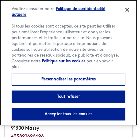
Veuillez consulter notre
Politique de confidentialité
actuelle
.
Si tous les cookies sont acceptés, ce site peut les utiliser
pour améliorer l’expérience utilisateur et analyser les
Language:
Français
English
performances et le trafic sur notre site. Nous pouvons
également permettre le partage d’informations de
cookies sur votre utilisation de notre site avec nos
Accueil
/
Localisateur
/
Massy
partenaires de réseaux sociaux, de publicité et d’analyse.
Consultez notre
Politique sur les cookies
pour en savoir
1 Häagen-Dazs Boutiques à
plus.
Massy
Personnaliser les paramètres
Tout refuser
Pathé Massy
Fermé
Ouvre à 13 h
•
Accepter tous les cookies
place du Grand Ouest
91300 Massy
+33892696696