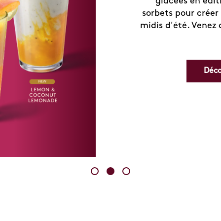
glacées en édit
sorbets pour créer 
midis d'été. Venez 
Déco