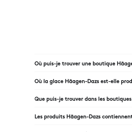
Où puis-je trouver une boutique Häage
Vous trouverez la boutique la plus proche 
Où la glace Häagen-Dazs est-elle produ
Toutes nos glaces Häagen-Dazs sont fabriqué
de crème, de lait, de sucre et d’œufs.
Que puis-je trouver dans les boutique
Dans nos boutiques, vous trouverez plus que 
boissons au café, des boissons rafraîchissa
Les produits Häagen-Dazs contiennent-i
ingrédients soigneusement sélectionnés.
Aucun de nos produits Häagen-Dazs ne contie