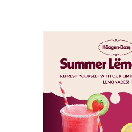
eux de
late
e monde, se
ème glacée
peaux de
gnature – le
s glacées