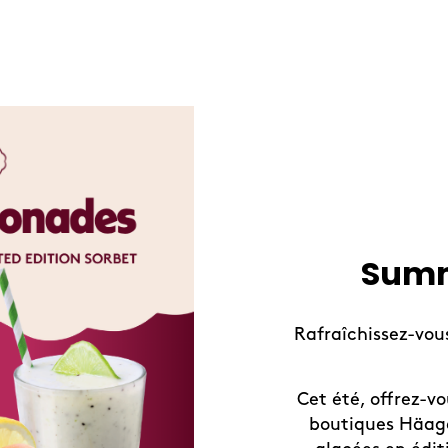
Summ
Rafraîchissez-vous
Cet été, offrez-v
boutiques Häage