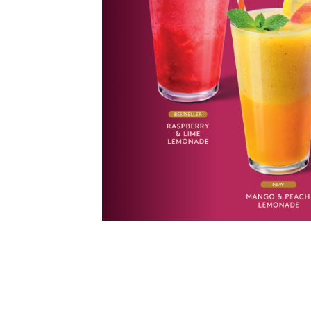
ie, avec des
fondante au
amandes
s
Skip