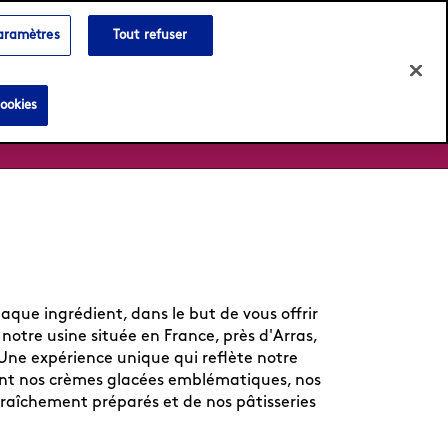
Language:
Français
English
paramètres
Tout refuser
ookies
ue ingrédient, dans le but de vous offrir
notre usine située en France, près d'Arras,
Une expérience unique qui reflète notre
ant nos crèmes glacées emblématiques, nos
raîchement préparés et de nos pâtisseries