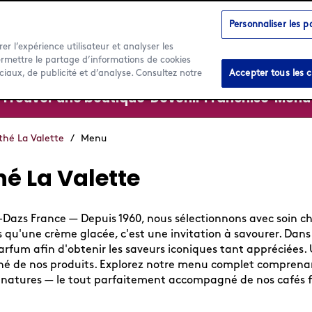
Personnaliser les 
rer l’expérience utilisateur et analyser les
ermettre le partage d’informations de cookies
ciaux, de publicité et d’analyse. Consultez notre
Accepter tous les c
Trouver une boutique
Devenir Franchisé
Menu
thé La Valette
/
Menu
é La Valette
zs France — Depuis 1960, nous sélectionnons avec soin chaq
qu'une crème glacée, c'est une invitation à savourer. Dans 
fum afin d'obtenir les saveurs iconiques tant appréciées. 
finé de nos produits. Explorez notre menu complet compren
signatures — le tout parfaitement accompagné de nos cafés f