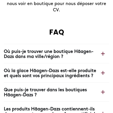
nous voir en boutique pour nous déposer votre
CV.
FAQ
Où puis-je trouver une boutique Häagen-
Dazs dans ma ville/région ?
Vous trouverez la boutique la plus proche sur notre site
Où la glace Häagen-Dazs est-elle produite
web Häagen-Dazs grâce à
notre localisateur de
et quels sont vos principaux ingrédients ?
boutiques.
Toutes nos glaces Häagen-Dazs sont fabriquées en
Que puis-je trouver dans les boutiques
France, dans notre usine près d'Arras, où chaque boule
Häagen-Dazs ?
est le fruit d’une recette simple à base de crème, de
lait, de sucre et d’œufs.
Dans nos boutiques, vous trouverez plus que de la
Les produits Häagen-Dazs contiennent-ils
glace: des recettes uniques, des crêpes et gaufres