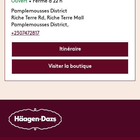
Ouvert
Ferme à 22 h
•
Pamplemousses District
Riche Terre Rd, Riche Terre Mall
Pamplemousses District,
+2307472817
Itinéraire
Visiter la boutique