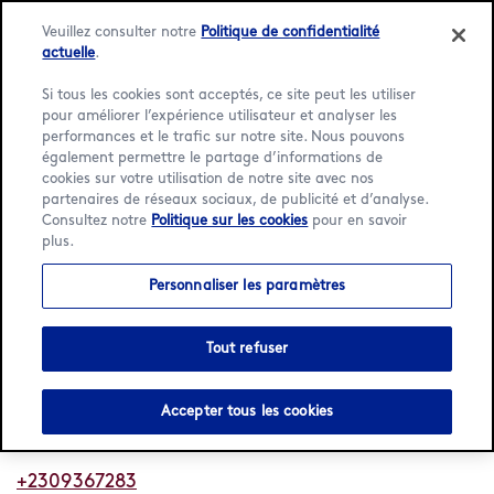
Veuillez consulter notre
Politique de confidentialité
actuelle
.
Si tous les cookies sont acceptés, ce site peut les utiliser
pour améliorer l’expérience utilisateur et analyser les
Language:
Français
English
performances et le trafic sur notre site. Nous pouvons
également permettre le partage d’informations de
cookies sur votre utilisation de notre site avec nos
Accueil
/
Localisateur
/
Tamarin
/
London Black River
partenaires de réseaux sociaux, de publicité et d’analyse.
Consultez notre
Politique sur les cookies
pour en savoir
Häagen-Dazs London Black
plus.
River
Personnaliser les paramètres
Ouvert
Ferme à 20 h:30
•
Tout refuser
A3 Motorway
London Black River SuperMarket
Accepter tous les cookies
Tamarin,
+2309367283