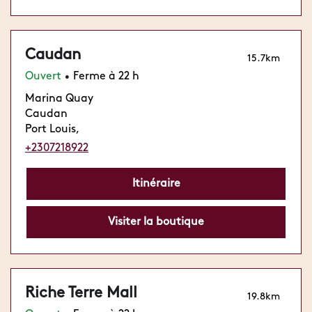
Caudan
15.7km
Ouvert
Ferme à 22 h
•
Marina Quay
Caudan
Port Louis,
+2307218922
Itinéraire
Visiter la boutique
Riche Terre Mall
19.8km