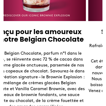
Summer Lëmonades
Rafraîchissez-vous avec nos boissons fruitées en
édition limitée !
Cet été, offrez-vous une pause rafraîchissante
dans les boutiques Häagen-Dazs avec nos
nouvelles boissons glacées en édition limitée.
Nous avons sublimé nos sorbets pour créer les
boissons glacées idéales des après-midis d'été.
Venez découvrir votre nouvelle façon préférée de
se rafraîchir !