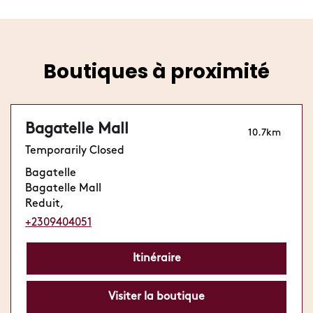
la plus proche avec
notre localisateur
et consultez les
plateformes de livraison disponibles.
Boutiques à proximité
Bagatelle Mall
10.7km
Temporarily Closed
Bagatelle
Bagatelle Mall
Reduit,
+2309404051
Itinéraire
Visiter la boutique