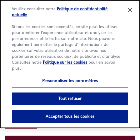
Veuillez consulter notre
Politique de confidentialité
actuelle
.
Si tous les cookies sont acceptés, ce site peut les utiliser
pour améliorer l’expérience utilisateur et analyser les
Language:
Français
English
performances et le trafic sur notre site. Nous pouvons
également permettre le partage d’informations de
cookies sur votre utilisation de notre site avec nos
Accueil
/
Localisateur
/
Port Louis
/
Caudan
partenaires de réseaux sociaux, de publicité et d’analyse.
Consultez notre
Politique sur les cookies
pour en savoir
Häagen-Dazs Caudan
plus.
Personnaliser les paramètres
Ouvert
Ferme à 22 h
•
Marina Quay
Tout refuser
Caudan
Port Louis,
Accepter tous les cookies
+2307218922