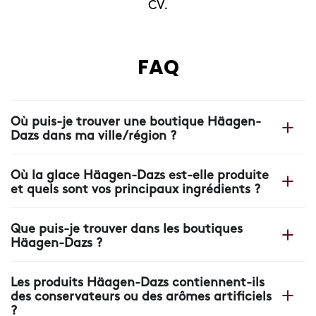
CV.
FAQ
Où puis-je trouver une boutique Häagen-
Dazs dans ma ville/région ?
Vous trouverez la boutique la plus proche sur notre site
Où la glace Häagen-Dazs est-elle produite
web Häagen-Dazs grâce à
notre localisateur de
et quels sont vos principaux ingrédients ?
boutiques.
Toutes nos glaces Häagen-Dazs sont fabriquées en
Que puis-je trouver dans les boutiques
France, dans notre usine près d'Arras, où chaque boule
Häagen-Dazs ?
est le fruit d’une recette simple à base de crème, de
lait, de sucre et d’œufs.
Dans nos boutiques, vous trouverez plus que de la
Les produits Häagen-Dazs contiennent-ils
glace: des recettes uniques, des crêpes et gaufres
des conservateurs ou des arômes artificiels
délicieuses, des créations pâtissières, des boissons au
?
café, des boissons rafraîchissantes, des bâtonnets