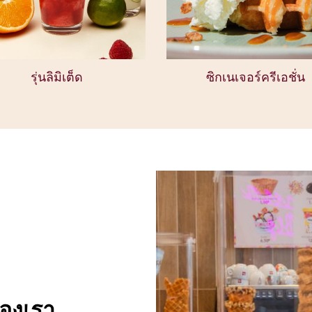
รุ่นลิมิเต็ด
ซิกเนเจอร์ครีเอชั่น
องเรา