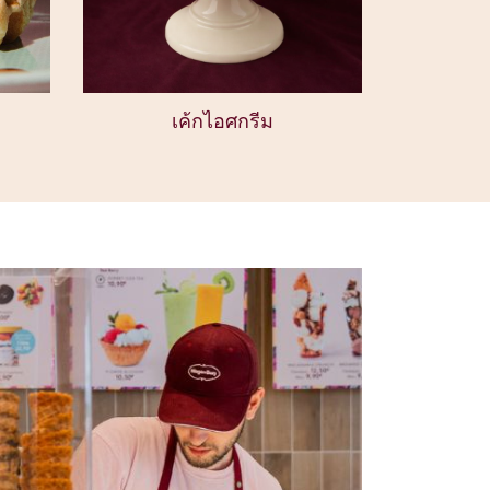
เค้กไอศกรีม