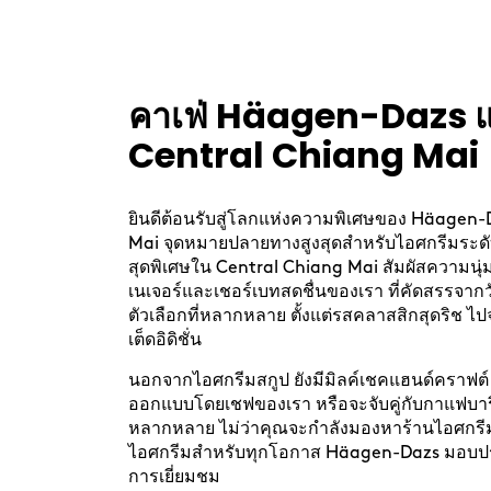
Skip
link
คาเฟ่ Häagen-Dazs แ
Central Chiang Mai
ยินดีต้อนรับสู่โลกแห่งความพิเศษของ Häagen
Mai จุดหมายปลายทางสูงสุดสำหรับไอศกรีมระด
สุดพิเศษใน Central Chiang Mai สัมผัสความนุ
เนเจอร์และเชอร์เบทสดชื่นของเรา ที่คัดสรรจากว
ตัวเลือกที่หลากหลาย ตั้งแต่รสคลาสสิกสุดริช ไป
เต็ดอิดิชั่น
นอกจากไอศกรีมสกูป ยังมีมิลค์เชคแฮนด์คราฟต์
ออกแบบโดยเชฟของเรา หรือจะจับคู่กับกาแฟบาร
หลากหลาย ไม่ว่าคุณจะกำลังมองหาร้านไอศกรีมใ
ไอศกรีมสำหรับทุกโอกาส Häagen-Dazs มอบปร
การเยี่ยมชม