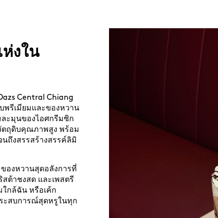
ห่งใน
-Dazs Central Chiang
ับพรีเมียมและของหวาน
่มละมุนของไอศกรีมซิก
ัตถุดิบคุณภาพสูง พร้อม
จนถึงสรรสร้างสรรค์ลิมิ
 ของหวานสุดอลังการที่
ิสต้าชงสด และเพสตรี
กล้ฉัน หรือเค้ก
ะสบการณ์สุดหรูในทุก