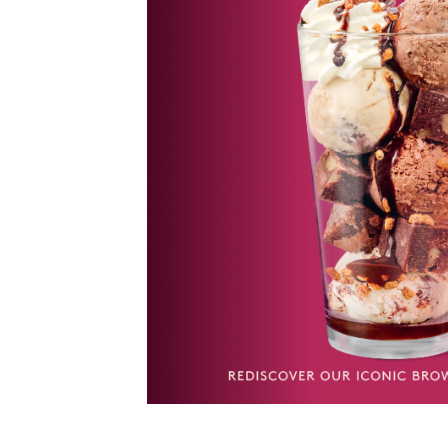
มี่สุดพิเศษ
์ สัมผัสความ
 — Brownie
 และ Vanilla
สช็อกโกแลตฟัด