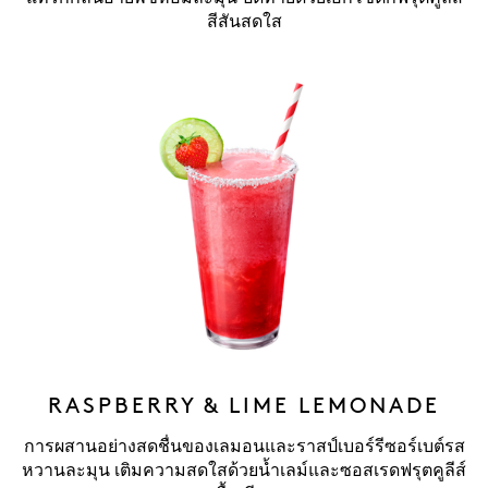
สีสันสดใส
RASPBERRY & LIME LEMONADE
การผสานอย่างสดชื่นของเลมอนและราสป์เบอร์รีซอร์เบต์รส
หวานละมุน เติมความสดใสด้วยน้ำเลม์และซอสเรดฟรุตคูลีส์