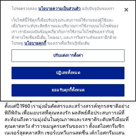
โปรดตรวจสอบ
นโยบายความเป็นส่วนตัว
ฉบับปัจจุบันของเรา
เว็บไซต์นี้ใช้คุกกี้เพื่อปรับปรุงประสบการณ์ใช้งานของผู้ใช้และ
เพื่อวิเคราะห์ประสิทธิภาพและปริมาณการใช้งานบนเว็บไซต์ของ
เรา เรายังแบ่งปันข้อมูลเกี่ยวกับการใช้งานเว็บไซต์ของเรากับคู่
Language:
ภาษาไทย
English
ค้าทางโซเชียลมีเดีย, โฆษณา, และการวิเคราะห์ของเราอีกด้วย
โปรดดู
นโยบายคุกกี้
ของเราเพื่อเรียนรู้เพิ่มเติม
หน้าแรก
/
ค้นหาสาขา
/
Mueng Chiang Mai District
/
ปรับแต่งการตั้งค่า
Central Chiang Mai
/
Menu
Häagen-Dazs Central
ปฏิเสธทั้งหมด
Chiang Mai
ยอมรับคุกกี้ทั้งหมด
มผัสความหรูหราที่ Häagen-Dazs ราชอาณาจักรไทย นับ
ตั้งแต่ปี 1960 เรามุ่งมั่นคัดสรรและสร้างสรรค์ทุกรสชาติอย่าง
พิถีพิถัน เพื่อมอบรสที่คุณหลงรัก ผลลัพธ์คือประสบการณ์ที่
สะท้อนถึงความมุ่งมั่นในคุณภาพและรสชาติระดับพรีเมียมที่
คุณคาดหวัง สำรวจเมนูครบครันของเรา ตั้งแต่ไอศกรีมซิก
เนเจอร์สุดคลาสสิก เชอร์เบทวีแกนสดชื่น เค้กไอศกรีมแสน