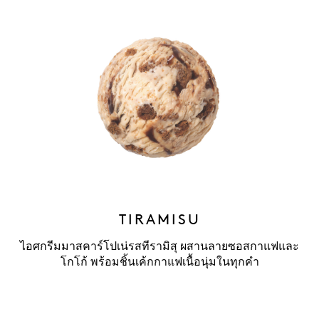
TIRAMISU
ไอศกรีมมาสคาร์โปเน่รสทีรามิสุ ผสานลายซอสกาแฟและ
โกโก้ พร้อมชิ้นเค้กกาแฟเนื้อนุ่มในทุกคำ