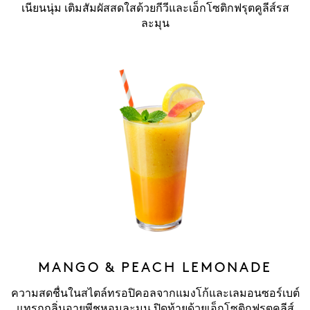
เนียนนุ่ม เติมสัมผัสสดใสด้วยกีวีและเอ็กโซติกฟรุตคูลีส์รส
ละมุน
MANGO & PEACH LEMONADE
ความสดชื่นในสไตล์ทรอปิคอลจากแมงโก้และเลมอนซอร์เบต์
แทรกกลิ่นอายพีชหอมละมุน ปิดท้ายด้วยเอ็กโซติกฟรุตคูลีส์