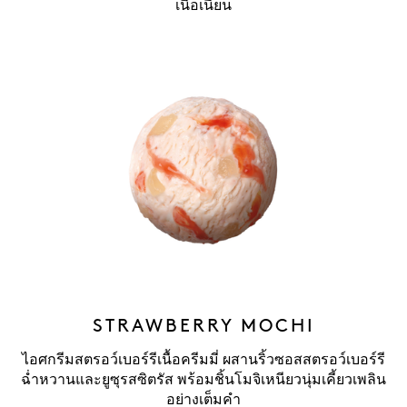
เนื้อเนียน
STRAWBERRY MOCHI
ไอศกรีมสตรอว์เบอร์รีเนื้อครีมมี่ ผสานริ้วซอสสตรอว์เบอร์รี
ฉ่ำหวานและยูซุรสซิตรัส พร้อมชิ้นโมจิเหนียวนุ่มเคี้ยวเพลิน
อย่างเต็มคำ